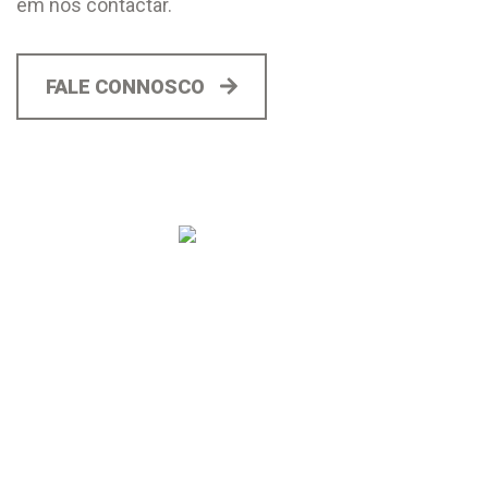
em nos contactar.
FALE CONNOSCO
© Jomarpor, Todos os Direitos
critec
Reservados